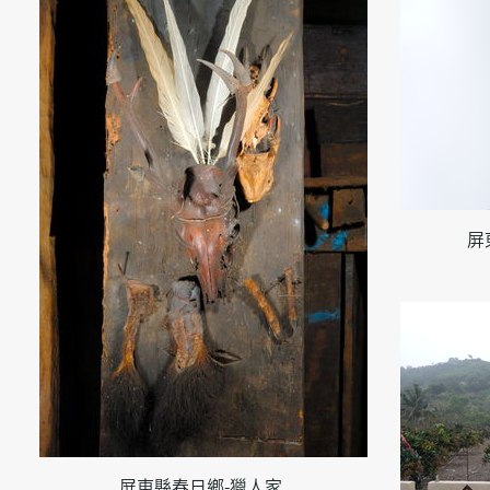
屏
屏東縣春日鄉-獵人家