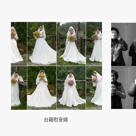
台籍慰安婦