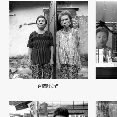
台籍慰安婦