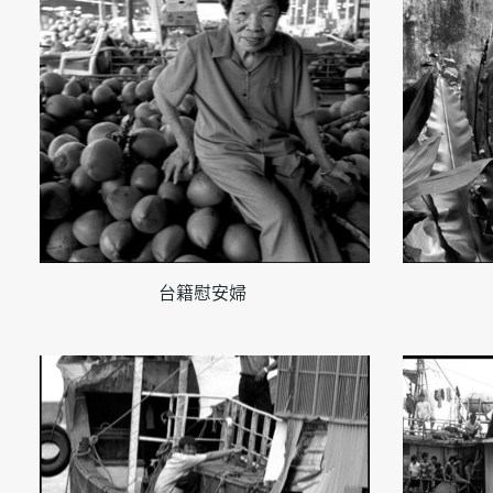
台籍慰安婦