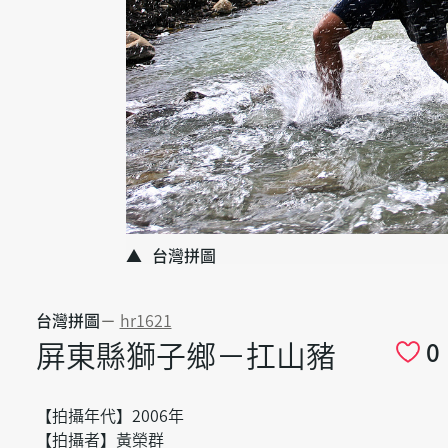
台灣拼圖
台灣拼圖
－
hr1621
屏東縣獅子鄉－扛山豬
0
【拍攝年代】2006年
【拍攝者】黃榮群