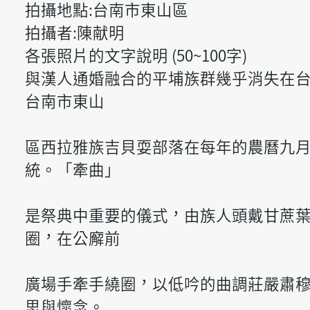
拍攝地點:台南市東山區
拍攝者:陳献明
各張照片的文字說明 (50~100字)
與漢人通婚融合的平埔族群幾乎消失在
台南市東山
區西拉雅族吉貝耍部落在每年的農曆九月
統。「牽曲」
是祭典中重要的儀式，由族人頭戴甘蔗
圈，在公廨前
廣場手牽手繞圈，以低吟的曲調莊嚴肅
思與懷念。