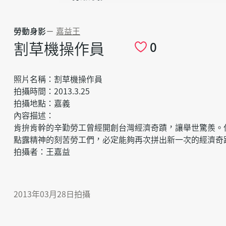
勞動身影
－
嘉益王
割草機操作員
0
照片名稱：割草機操作員
拍攝時間：2013.3.25
拍攝地點：嘉義
內容描述：
肯拚肯幹的辛勤勞工曾經開創台灣經濟奇蹟，讓舉世驚羨。
點露精神的刻苦勞工們，必定能夠再次拼出新一次的經濟奇
拍攝者：王嘉益
2013年03月28日拍攝