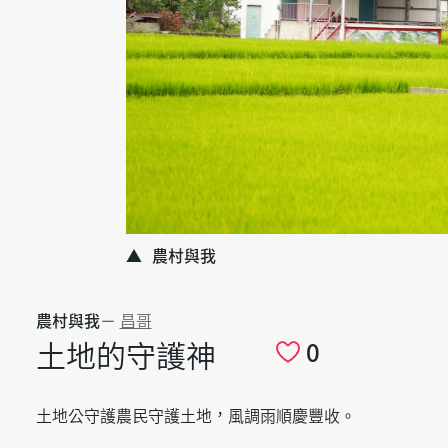
農村與我
農村與我
－
昌哥
土地的守護神
0
土地公守護農民守護土地，風調雨順慶豐收。