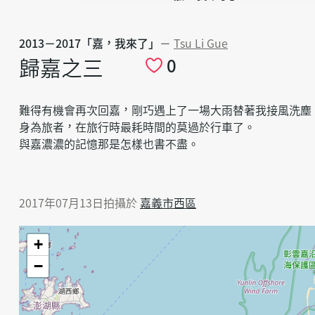
2013－2017「嘉，我來了」
－
Tsu Li Gue
歸嘉之三
0
難得有機會再次回嘉，剛巧遇上了一場大雨替著我接風洗塵
身為旅者，在旅行時最耗時間的莫過於行車了。
與嘉濃濃的記憶那是怎樣也書不盡。
2017年07月13日拍攝於
嘉義市西區
+
−